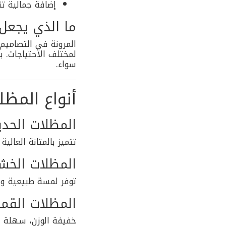
إضافة جمالية ت
ما الذي يجعل ا
المرونة في التصاميم،
لمختلف الاحتياجات. 
سواء.
أنواع المظل
المظلات الحدي
تتميز بالمتانة العال
المظلات الخش
توفر لمسة طبيعية ودا
المظلات القماشية (PVC أ
خفيفة الوزن، سهلة الت