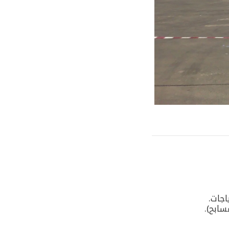
اجات.
سابح).