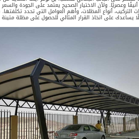
نيقًا وعصريًا. ولأن الاختيار الصحيح يعتمد على الجودة والسعر
 التركيب، أنواع المظلات، وأهم العوامل التي تحدد تكلفتها. 
لًا يساعدك على اتخاذ القرار المثالي للحصول على مظلة متينة و